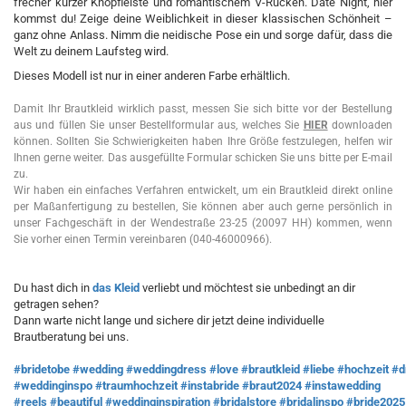
frecher kurzer Knopfleiste und romantischem V-Rücken. Date Night, hier
kommst du! Zeige deine Weiblichkeit in dieser klassischen Schönheit –
ganz ohne Anlass. Nimm die neidische Pose ein und sorge dafür, dass die
Welt zu deinem Laufsteg wird.
Dieses Modell ist nur in einer anderen Farbe erhältlich.
Damit Ihr Brautkleid wirklich passt, messen Sie sich bitte vor der Bestellung
aus und füllen Sie unser Bestellformular aus, welches Sie
HIER
downloaden
können. Sollten Sie Schwierigkeiten haben Ihre Größe festzulegen, helfen wir
Ihnen gerne weiter. Das ausgefüllte Formular schicken Sie uns bitte per E-mail
zu.
Wir haben ein einfaches Verfahren entwickelt, um ein Brautkleid direkt online
per Maßanfertigung zu bestellen, Sie können aber auch gerne persönlich in
unser Fachgeschäft in der Wendestraße 23-25 (20097 HH) kommen, wenn
Sie vorher einen Termin vereinbaren (040-46000966).
Du hast dich in
das Kleid
verliebt und möchtest sie unbedingt an dir
getragen sehen?
Dann warte nicht lange und sichere dir jetzt deine individuelle
Brautberatung bei uns.
#bridetobe
#wedding
#weddingdress
#love
#brautkleid
#liebe
#hochzeit
#d
#weddinginspo
#traumhochzeit
#instabride
#braut2024
#instawedding
#reels
#beautiful
#weddinginspiration
#bridalstore
#bridalinspo
#bride2025