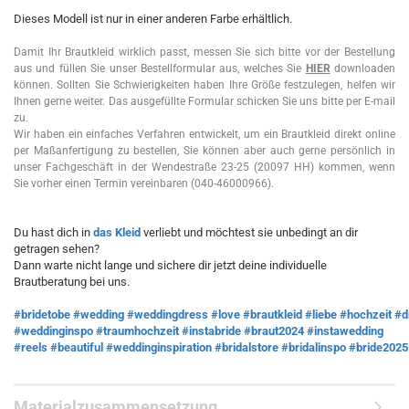
Dieses Modell ist nur in einer anderen Farbe erhältlich.
Damit Ihr Brautkleid wirklich passt, messen Sie sich bitte vor der Bestellung
aus und füllen Sie unser Bestellformular aus, welches Sie
HIER
downloaden
können. Sollten Sie Schwierigkeiten haben Ihre Größe festzulegen, helfen wir
Ihnen gerne weiter. Das ausgefüllte Formular schicken Sie uns bitte per E-mail
zu.
Wir haben ein einfaches Verfahren entwickelt, um ein Brautkleid direkt online
per Maßanfertigung zu bestellen, Sie können aber auch gerne persönlich in
unser Fachgeschäft in der Wendestraße 23-25 (20097 HH) kommen, wenn
Sie vorher einen Termin vereinbaren (040-46000966).
Du hast dich in
das Kleid
verliebt und möchtest sie unbedingt an dir
getragen sehen?
Dann warte nicht lange und sichere dir jetzt deine individuelle
Brautberatung bei uns.
#bridetobe
#wedding
#weddingdress
#love
#brautkleid
#liebe
#hochzeit
#d
#weddinginspo
#traumhochzeit
#instabride
#braut2024
#instawedding
#reels
#beautiful
#weddinginspiration
#bridalstore
#bridalinspo
#bride2025
Materialzusammensetzung