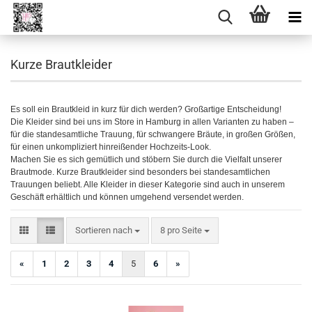
Kurze Brautkleider
Es soll ein Brautkleid in kurz für dich werden? Großartige Entscheidung!
Die Kleider sind bei uns im Store in Hamburg in allen Varianten zu haben –
für die standesamtliche Trauung, für schwangere Bräute, in großen Größen,
für einen unkompliziert hinreißender Hochzeits-Look. ​
Machen Sie es sich gemütlich und stöbern Sie durch die Vielfalt unserer
Brautmode. Kurze Brautkleider sind besonders bei standesamtlichen
Trauungen beliebt. Alle Kleider in dieser Kategorie sind auch in unserem
Geschäft erhältlich und können umgehend versendet werden.
Sortieren nach
pro Seite
Sortieren nach
8 pro Seite
«
1
2
3
4
5
6
»