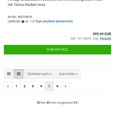
mit Tattoo Rücken Ivory
Art.Nr.: WD16K09
Lieferzeit:
ca. 1-3 Tage
(Ausland abweichend)
399,99 EUR
inkl. 19% MwSt. zzgl.
Versand
ZUM ARTIKEL
Sortieren nach
pro Seite
Sortieren nach
8 pro Seite
«
1
2
3
4
5
6
»
33
bis
40
(von insgesamt
41
)