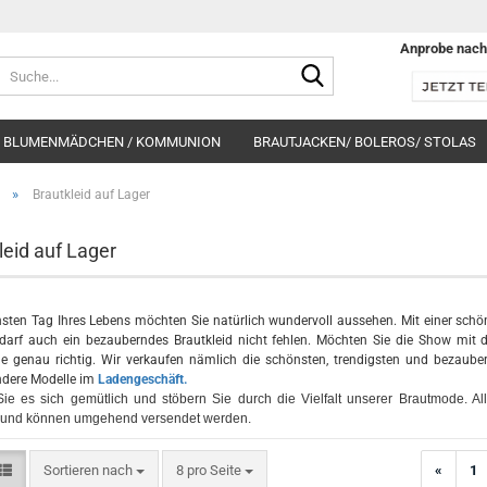
Anprobe nach
Suche...
BLUMENMÄDCHEN / KOMMUNION
BRAUTJACKEN/ BOLEROS/ STOLAS
»
Brautkleid auf Lager
leid auf Lager
ten Tag Ihres Lebens möchten Sie natürlich wundervoll aussehen. Mit einer sch
 darf auch ein bezauberndes Brautkleid nicht fehlen. Möchten Sie die Show mit
 genau richtig. Wir verkaufen nämlich die schönsten, trendigsten und bezauber
ndere Modelle im
Ladengeschäft.
e es sich gemütlich und stöbern Sie durch die Vielfalt unserer Brautmode. Al
h und können umgehend versendet werden.
Sortieren nach
pro Seite
Sortieren nach
8 pro Seite
«
1