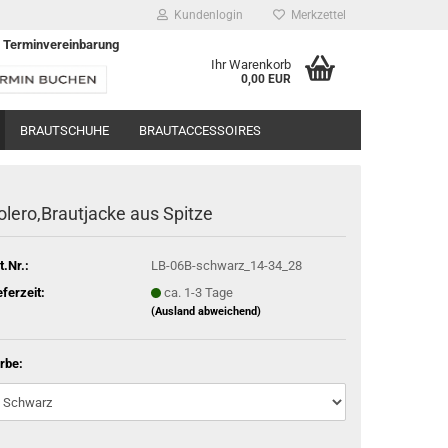
Kundenlogin
Merkzettel
 Terminvereinbarung
Ihr Warenkorb
0,00 EUR
BRAUTSCHUHE
BRAUTACCESSOIRES
olero,Brautjacke aus Spitze
t.Nr.:
LB-06B-schwarz_14-34_28
eferzeit:
ca. 1-3 Tage
(Ausland abweichend)
rbe: