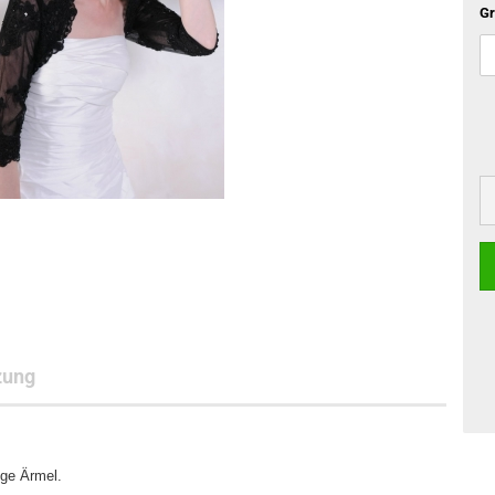
Gr
zung
nge Ärmel.