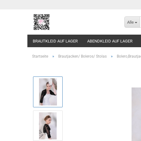
Alle
BRAUTKLEID AUF LAGER
ABENDKLEID AUF LAGER
»
»
Startseite
Brautjacken/ Boleros/ Stolas
Bolero,Brautja