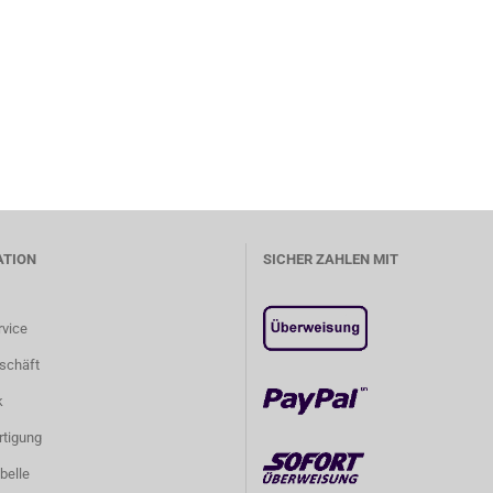
ATION
SICHER ZAHLEN MIT
rvice
schäft
k
tigung
belle