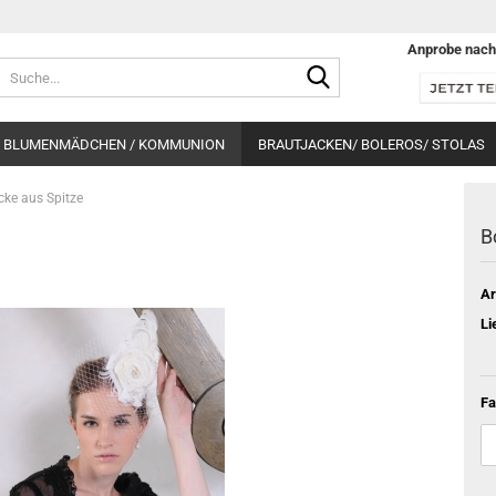
Anprobe nach
Suche...
BLUMENMÄDCHEN / KOMMUNION
BRAUTJACKEN/ BOLEROS/ STOLAS
cke aus Spitze
B
Ar
Li
Fa