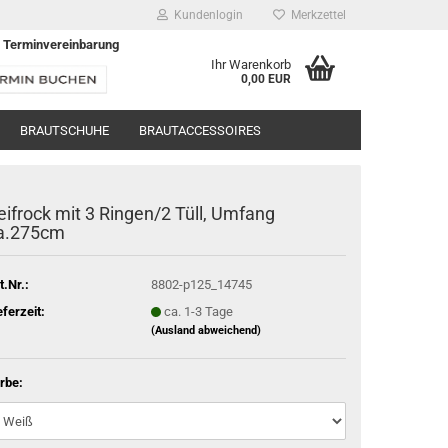
Kundenlogin
Merkzettel
 Terminvereinbarung
Ihr Warenkorb
0,00 EUR
BRAUTSCHUHE
BRAUTACCESSOIRES
eifrock mit 3 Ringen/2 Tüll, Umfang
a.275cm
t.Nr.:
8802-p125_14745
eferzeit:
ca. 1-3 Tage
(Ausland abweichend)
rbe: