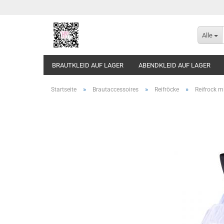
Alle
BRAUTKLEID AUF LAGER
ABENDKLEID AUF LAGER
»
»
»
Startseite
Brautaccessoires
Reifröcke
Reifrock m