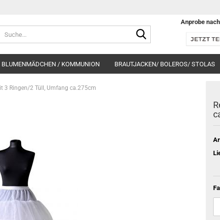
Anprobe nach
Suche...
BLUMENMÄDCHEN / KOMMUNION
BRAUTJACKEN/ BOLEROS/ STOLAS
it 3 Ringen/2 Tüll, Umfang ca.275cm
R
c
Ar
Li
Fa