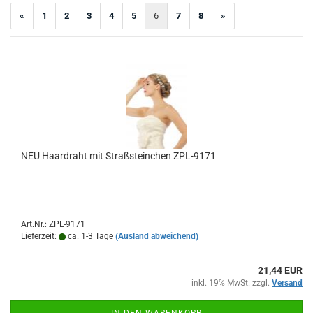
«
1
2
3
4
5
6
7
8
»
NEU Haardraht mit Straßsteinchen ZPL-9171
Art.Nr.: ZPL-9171
Lieferzeit:
ca. 1-3 Tage
(Ausland abweichend)
21,44 EUR
inkl. 19% MwSt. zzgl.
Versand