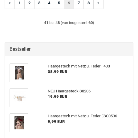
«
1
2
3
4
5
6
7
8
»
41
bis
48
(von insgesamt
60
)
Bestseller
Haargesteck mit Netz u. Feder F403
38,99 EUR
NEU Haargesteck S8206
19,99 EUR
Haargesteck mit Netz u. Feder ESC0536
9,99 EUR