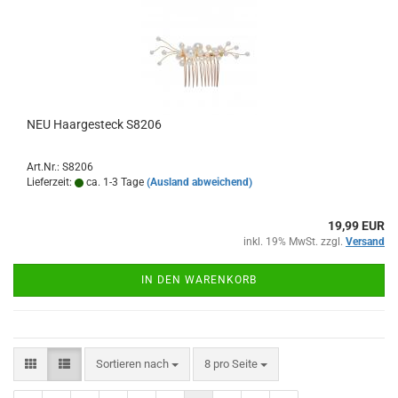
NEU Haargesteck S8206
Art.Nr.: S8206
Lieferzeit:
ca. 1-3 Tage
(Ausland abweichend)
19,99 EUR
inkl. 19% MwSt. zzgl.
Versand
IN DEN WARENKORB
Sortieren nach
pro Seite
Sortieren nach
8 pro Seite