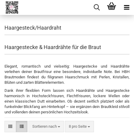
Haargesteck/Haardraht
Haargestecke & Haardrähte für die Braut
Elegant, romantisch und vielseitig: Haargestecke und Haardrähte
verleihen deiner Brautfrisur eine besondere, individuelle Note. Bei HBH
Brautmoden findest du filigranen Haarschmuck mit Perlen, Kristallen,
Blüten und zarten Blätterelementen.
Dank ihrer flexiblen Form lassen sich Haardrähte und Haargestecke
harmonisch in Hochsteckfrisuren, Flechtfrisuren, lockere Wellen oder
einen klassischen Dutt einarbeiten. Ob dezent seitlich platziert oder als
funkelnder Blickfang am Hinterkopf – sie ergänzen dein Brautkleid stilvoll
und vollenden deinen persönlichen Hochzeitslook.
Sortieren nach
pro Seite
Sortieren nach
8 pro Seite