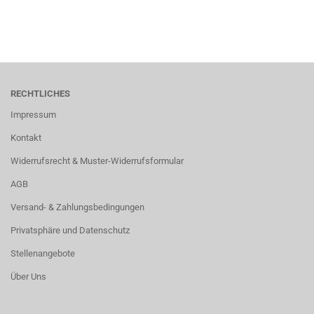
RECHTLICHES
Impressum
Kontakt
Widerrufsrecht & Muster-Widerrufsformular
AGB
Versand- & Zahlungsbedingungen
Privatsphäre und Datenschutz
Stellenangebote
Über Uns