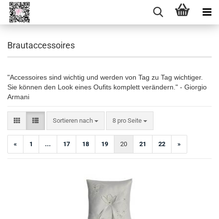
Brautaccessoires
"Accessoires sind wichtig und werden von Tag zu Tag wichtiger.
Sie können den Look eines Oufits komplett verändern." - Giorgio
Armani
Sortieren nach
pro Seite
Sortieren nach
8 pro Seite
«
1
...
17
18
19
20
21
22
»