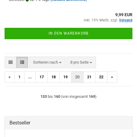
9,99 EUR
inkl. 19% MwSt. zzgl.
Versand
IN DEN WARENKORB
Sortieren nach
pro Seite
Sortieren nach
8 pro Seite
«
1
...
17
18
19
20
21
22
»
153
bis
160
(von insgesamt
169
)
Bestseller