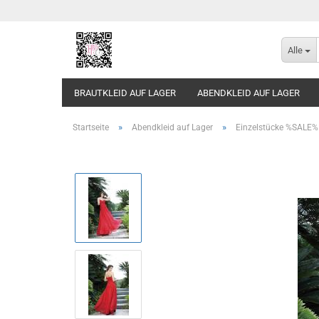
Alle
BRAUTKLEID AUF LAGER
ABENDKLEID AUF LAGER
»
»
Startseite
Abendkleid auf Lager
Einzelstücke %SALE%