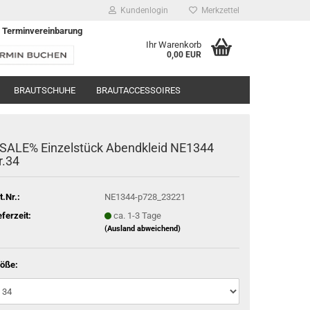
Kundenlogin
Merkzettel
 Terminvereinbarung
Ihr Warenkorb
0,00 EUR
BRAUTSCHUHE
BRAUTACCESSOIRES
SALE% Einzelstück Abendkleid NE1344
r.34
t.Nr.:
NE1344-p728_23221
eferzeit:
ca. 1-3 Tage
(Ausland abweichend)
öße: