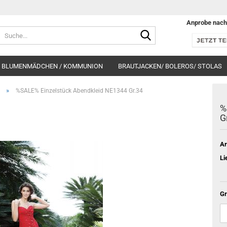
Anprobe nach
Suche...
BLUMENMÄDCHEN / KOMMUNION
BRAUTJACKEN/ BOLEROS/ STOLAS
»
%SALE% Einzelstück Abendkleid NE1344 Gr.34
%
G
Ar
Li
Gr