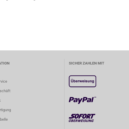
ATION
SICHER ZAHLEN MIT
rvice
schäft
k
tigung
belle