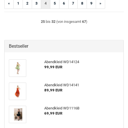
«
1
2
3
4
5
6
7
8
9
»
25
bis
32
(von insgesamt
67
)
Bestseller
Abendkleid WD14124
99,99 EUR
Abendkleid WD14141
89,99 EUR
Abendkleid WD1116B
69,99 EUR