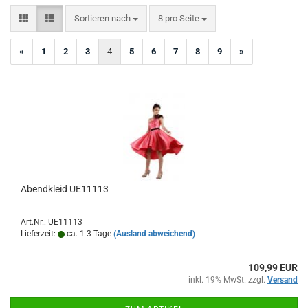
Sortieren nach
pro Seite
Sortieren nach
8 pro Seite
«
1
2
3
4
5
6
7
8
9
»
Abendkleid UE11113
Art.Nr.: UE11113
Lieferzeit:
ca. 1-3 Tage
(Ausland abweichend)
109,99 EUR
inkl. 19% MwSt. zzgl.
Versand