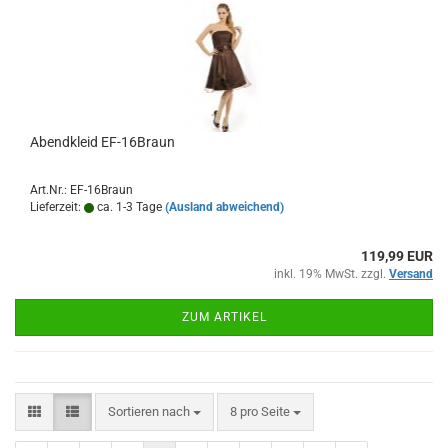
Abendkleid EF-16Braun
Art.Nr.: EF-16Braun
Lieferzeit:
ca. 1-3 Tage
(Ausland abweichend)
119,99 EUR
inkl. 19% MwSt. zzgl.
Versand
ZUM ARTIKEL
Sortieren nach
pro Seite
Sortieren nach
8 pro Seite